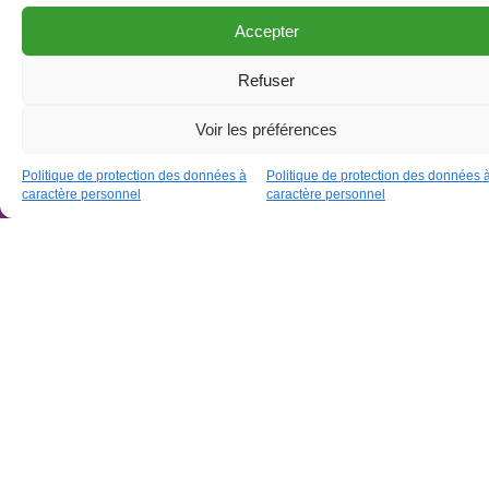
Accepter
Refuser
O
Voir les préférences
Agenda
Politique de protection des données à
Politique de protection des données 
caractère personnel
caractère personnel
Leaflet
| ©
OpenStreetMap
contributors
Horaires
Juin