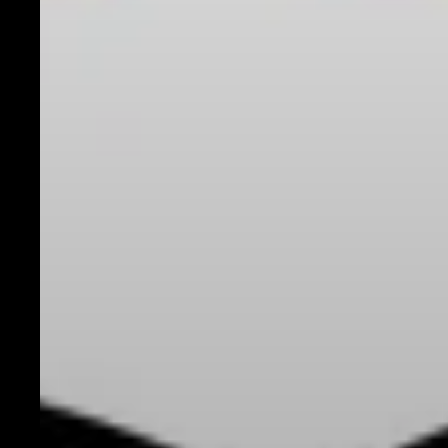
Musiques
Fiesta
En tournée
100 Dessus
Dessous
Projets
participatifs
Infos
Partenaires
Culture
durable
Enseignants /
Groupes
Commerçants
Fiesta