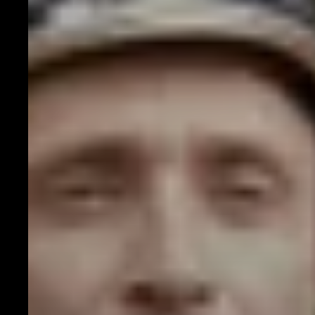
Musiques
Fiesta
En tournée
100 Dessus
Dessous
Projets
participatifs
Infos
Partenaires
Culture
durable
Enseignants /
Groupes
Commerçants
Fiesta