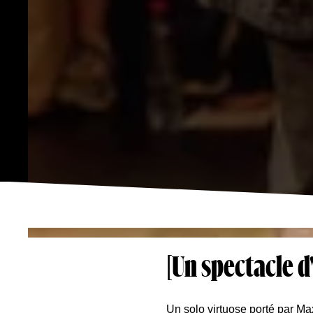
[Un spectacle 
Un solo virtuose porté par Ma