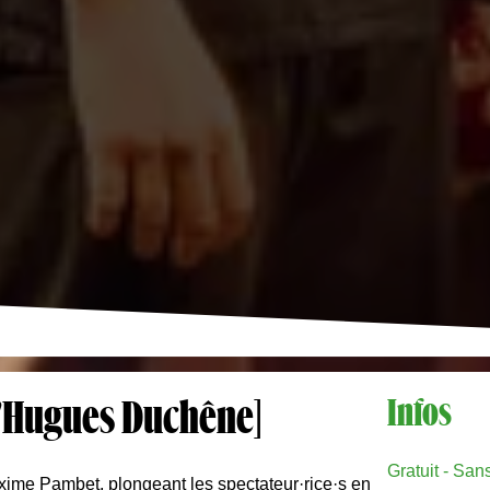
d'Hugues Duchêne]
Infos
Gratuit - San
xime Pambet, plongeant les spectateur·rice·s en