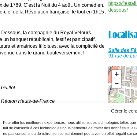
https://fiest
x de 1789. C’est la Nuit du 4 août. Un comédien,
dessous/
clef de la Révolution française, le tout en 1h15 :
Localis
 Dessous, la compagnie du Royal Velours
 un banquet républicain, festif et participatif.
rs et amatrices lillois.es, avec la complicité de
Salle des Fê
envenue dans le grand bouleversement !
91 rue de Lan
+
−
Guillot
la Région Hauts-de-France
nts, la Maison de la Culture d’Amiens et le
Gérer le co
Pour offrir les meilleures expériences, nous utilisons des technologies telles qu
fait de consentir à ces technologies nous permettra de traiter des données telles
ne pas consentir ou de retirer son consentement peut avoir un effet négatif sur cer