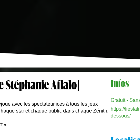
e Stéphanie Aflalo]
Infos
Gratuit - San
joue avec les spectateur.ices à tous les jeux
https://fiest
chaque star et chaque public dans chaque Zénith.
dessous/
t ».