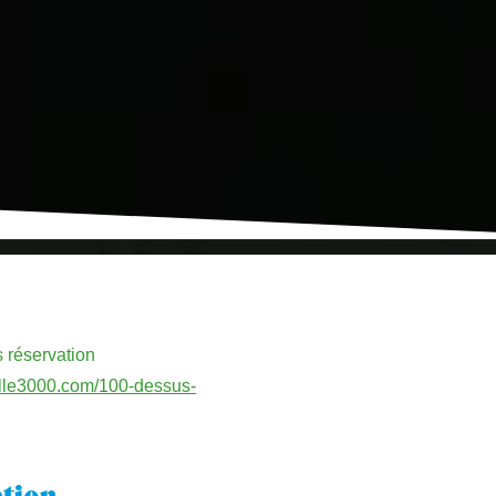
s réservation
alille3000.com/100-dessus-