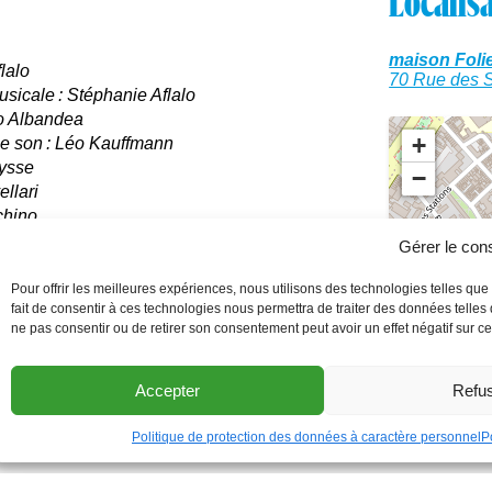
Localis
maison Fol
lalo
70 Rue des Sa
usicale : Stéphanie Aflalo
lo Albandea
+
ie son : Léo Kauffmann
lysse
−
llari
chino
des Prod
Gérer le co
Hauts-de-France, de la Région Hauts-de-France et
Pour offrir les meilleures expériences, nous utilisons des technologies telles qu
fait de consentir à ces technologies nous permettra de traiter des données telles
ne pas consentir ou de retirer son consentement peut avoir un effet négatif sur cer
Accepter
Refu
0 Dessus Dessous
Politique de protection des données à caractère personnel
P