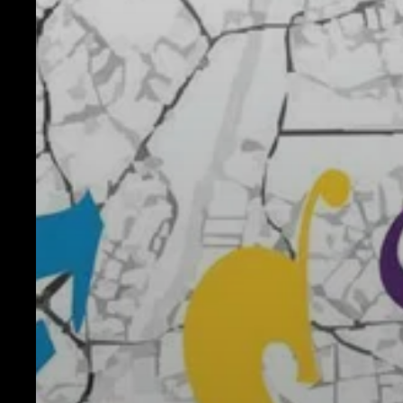
Musiques
Fiesta
En tournée
100 Dessus
Dessous
Projets
participatifs
Infos
Partenaires
Culture
durable
Enseignants /
Groupes
Commerçants
Fiesta