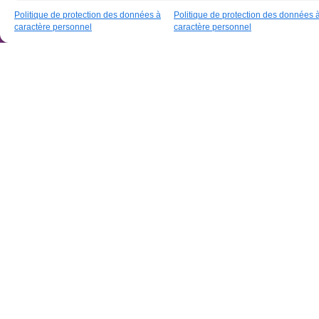
Agenda
Politique de protection des données à
Politique de protection des données 
caractère personnel
caractère personnel
Fiesta Finale : week-end de
O
clôture
F
30 octobre 2025
27
To
ut
es
les
act
us