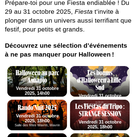
Prépare-toi pour une Fiesta endiablée ! Du
Musiques
29 au 31 octobre 2025,
Fiesta
t’invite à
Fiesta
plonger dans un univers aussi terrifiant que
En tournée
festif, pour petits et grands.
100 Dessus
Dessous
Découvrez une sélection d’événements
Projets
participatifs
à ne pas manquer pour Halloween !
Infos
Halloween au parc
Les boums
Asnapio
d'Halloween à Lille-
Partenaires
Sud
Vendredi 31 octobre
2025, 14h00
Culture
Vendredi 31 octobre
parc archéologique Asnapio,
2025, 15h00
Villeneuve-d'Ascq
durable
Les Fiestas du Tripo :
Le Grand Sud, Lille
Rando'Nuit 2025
Enseignants /
STRANGE SESSION
Vendredi 31 octobre
Groupes
2025, 18h00
Vendredi 31 octobre
Salle des fêtes Wavrin, Wavrin
2025, 18h00
Commerçants
L'Arty Bar du Tripostal, Lille
Fiesta