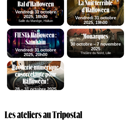
La Nuit terrible
Bal d'Halloween
Espace Pro
d’Halloween
Vendredi 31 octobre
Équipes
2025, 18h30
Vendredi 31 octobre
Salle du Manège, Halluin
2025, 19h00
Palais des Beaux-Arts de Lille, Lille
Actus
FIESTA Halloween :
Monarques
Samhain
30 octobre – 7 novembre
2025
Vendredi 31 octobre
Théâtre du Nord, Lille
2025, 20h00
La Cave aux poètes, Roubaix
Broderie numérique
ensorcelante pour
Halloween !
28 – 31 octobre 2025
Ludomédiathèque Colette,
Tourcoing
Les ateliers au Tripostal