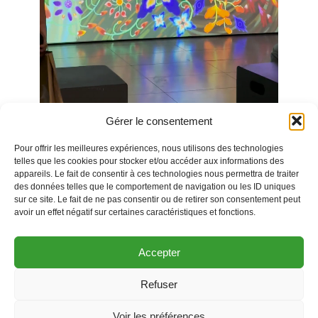
Gérer le consentement
Pour offrir les meilleures expériences, nous utilisons des technologies
telles que les cookies pour stocker et/ou accéder aux informations des
Un chant lyrique délicat énonce des noms de fleurs
appareils. Le fait de consentir à ces technologies nous permettra de traiter
des données telles que le comportement de navigation ou les ID uniques
et appelle les toiles à déborder hors du cadre !
sur ce site. Le fait de ne pas consentir ou de retirer son consentement peut
Ce video mapping, inspiré de la vie et l’œuvre de la
avoir un effet négatif sur certaines caractéristiques et fonctions.
peintre Séraphine, vous invite à plonger dans
l’univers brut et chatoyant de l’incroyable artiste de
Accepter
Senlis.
Refuser
Conçues par Les Rencontres Audiovisuelles de
Ouvrir la barre
Lille,
Les Toiles animées
célèbrent l’alliance du
Voir les préférences