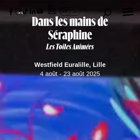
Skip
×
to
FR
EN
content
Dans les mains de
Séraphine
Fiesta
Les Toiles Animées
Présentation
Fête
Westfield Euralille, Lille
d’ouverture
4 août - 23 août 2025
Expositions
Art dans la
ville
Quartiers
lillois
Métropole
Européenne
de Lille