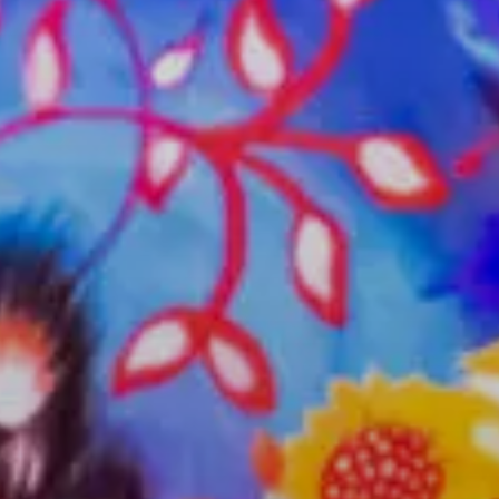
Musiques
Fiesta
En tournée
100 Dessus
Dessous
Projets
participatifs
Infos
Partenaires
Culture
durable
Enseignants /
Groupes
Commerçants
Fiesta