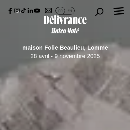
Skip
×
to
FR
EN
content
Délivrance
Mateo Maté
Fiesta
maison Folie Beaulieu, Lomme
Présentation
28 avril - 9 novembre 2025
Fête
d’ouverture
Expositions
Art dans la
ville
Quartiers
lillois
Métropole
Européenne
de Lille