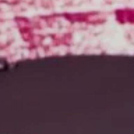
Musiques
Fiesta
En tournée
100 Dessus
Dessous
Projets
participatifs
Infos
Partenaires
Culture
durable
Enseignants /
Groupes
Commerçants
Fiesta