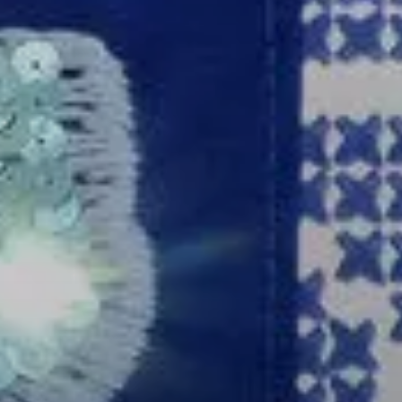
Musiques
Fiesta
En tournée
100 Dessus
Dessous
Projets
participatifs
Infos
Partenaires
Culture
durable
Enseignants /
Groupes
Commerçants
Fiesta