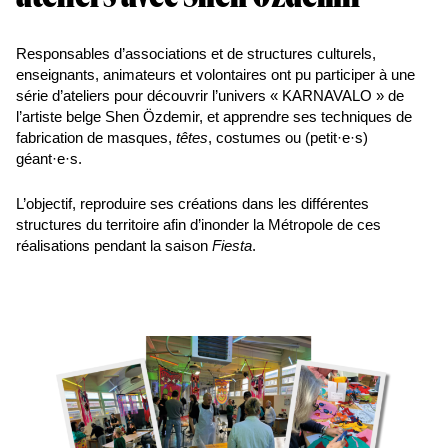
Musiques
Fiesta
Responsables d’associations et de structures culturels,
En tournée
enseignants, animateurs et volontaires ont pu participer à une
série d’ateliers pour découvrir l’univers « KARNAVALO » de
100 Dessus
l’artiste belge Shen Özdemir, et apprendre ses techniques de
Dessous
fabrication de masques,
têtes
, costumes ou (petit·e·s)
Projets
géant·e·s.
participatifs
L’objectif, reproduire ses créations dans les différentes
Infos
structures du territoire afin d’inonder la Métropole de ces
réalisations pendant la saison
Fiesta
.
Partenaires
Culture
durable
Enseignants /
Groupes
Commerçants
Fiesta