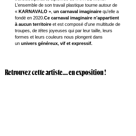
L’ensemble de son travail plastique tourne autour de
«
KARNAVALO »
,
un carnaval imaginaire
qu’elle a
fondé en 2020.
Ce carnaval imaginaire n’appartient
à aucun territoire
et est composé d’une multitude de
troupes, de
têtes
joyeuses qui par leur taille, leurs
formes et leurs couleurs nous plongent dans
un
univers généreux, vif et expressif.
Karnavalo
Shen Özdemir
Retrouvez cette artiste…. en exposition !
Espace Édouard Pignon, Lille
27 avril – 23 mai 2025