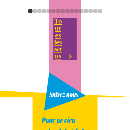
To
ut
es
les
act
us
Pour ne rien